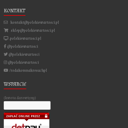
KONTAKT
kontakt@polskiewartosci.pl
sklep@polskiewartosci.pl
.polskiewartosci.pl
@polskiewartosci
@polskiewartosci
@polskiewartosci
/rodakomnakresachpl
WSPARCIE
(kwota darowizny)