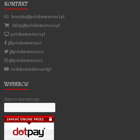
KONTAKT
kontakt@polskiewartosci.pl
sklep@polskiewartosci.pl
.polskiewartosci.pl
@polskiewartosci
@polskiewartosci
@polskiewartosci
/rodakomnakresachpl
WSPARCIE
(kwota darowizny)