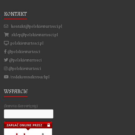
KONTAKT
kontakt@polskiewartosci.pl
sklep@polskiewartosci.pl
.polskiewartosci.pl
@polskiewartosci
@polskiewartosci
@polskiewartosci
/rodakomnakresachpl
WSPARCIE
(kwota darowizny)